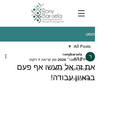
פוסט
All Posts
ronybarsela
All Posts
12 בפבר׳ 2024
זמן קריאה 1 דקות
את זה אל תעשו אף פעם
מוצאים עבודה, עכשיו.
בראיון עבודה!
HR למנהלים