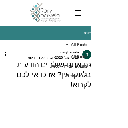
פוסט
All Posts
ronybarsela
All Posts
25 בדצמ׳ 2023
זמן קריאה 1 דקות
גם אתם שולחים הודעות
מוצאים עבודה, עכשיו.
בלינקדאין? אז כדאי לכם
HR למנהלים
לקרוא!