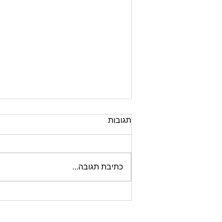
תגובות
כתיבת תגובה...
מנכ"לים, אתם משקיעים כ"כ
הרבה זמן ומשאבים בגיוס, אבל
מפספסים נקודה חשובה.