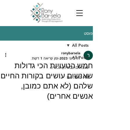
פוסט
All Posts
ronybarsela
All Posts
11 ביוני 2023
זמן קריאה 1 דקות
חמש הטעויות הכי גדולות
מוצאים עבודה, עכשיו.
שאנשים עושים בקורות החיים
HR למנהלים
שלהם (לא אתם כמובן,
אנשים אחרים)