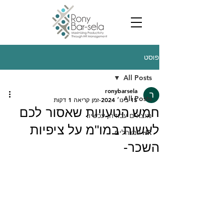
פוסט
All Posts
ronybarsela
All Posts
15 בינו׳ 2024
זמן קריאה 1 דקות
חמש הטעויות שאסור לכם
מוצאים עבודה, עכשיו.
לעשות במו"מ על ציפיות
HR למנהלים
השכר-