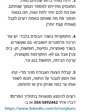
3. לתת טווח- ברגע שנתתם טווח, 
המעסיק מתייחס למספר הנמוך שנתתם. 
אם נוח לכם יותר לתת טווח, תנו בטווח 
הנמוך את מה שאתם באמת רוצים לקבל 
(ואפילו קצת יותר)
4. התמקדות בשכר הבסיס בלבד- יש עוד 
הרבה פרמטרים חשובים- גם שקשורים 
בשכר (אופציות, נסיעות, חופשות, תן- ביס 
וכו') אבל גם לא- התקדמות מקצועית, 
קרבה הביתה, תחושת בטן וכו'. 
5. קבלת הצעת העבודה מהר מדי- קחו 
את הזמן לעבור על החוזה, תנסו לשפר 
אותו עד כמה שניתן ורק אז תחתמו. 
רוצים להימנע מטעויות בתהליך המו"מ? 
דברו איתי 054-5892442 או ב- 
https://www.linkedin.com/in/ronybars