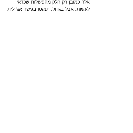
אלה כמובן רק חלק מהפעולות שכדאי 
לעשות, אבל בגדול, תנקטו בגישה אג'ילית 
ותדאגו לאנשים שלכם, כי הכאוס כאן 
להשאר, הוא רק מופיע בכל פעם בצורה 
אחרת ודורש מכם הסתכלות יצירתית.
רוצים לפעול ומהר? 
דברו איתי 054-
5892442
HR למנהלים
הצג הכול
פוסטים אחרונים