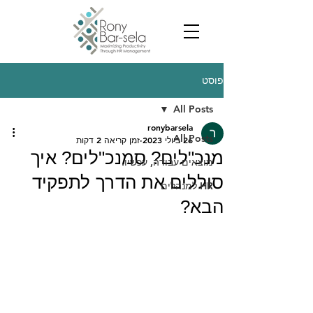
פוסט
All Posts
ronybarsela
All Posts
26 ביולי 2023
זמן קריאה 2 דקות
מנכ"לים? סמנכ"לים? איך
מוצאים עבודה, עכשיו.
סוללים את הדרך לתפקיד
HR למנהלים
הבא?