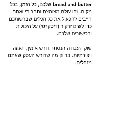
bread and butter שלכם, כל הזמן, בכל 
מקום. זהו עולם מצומצם ותחרותי ואתם 
חייבים להפעיל את כל הכלים שברשותכם 
כדי לשים זרקור (דיסקרטי) על היכולות 
והכישורים שלכם. 
שוק העבודה הנסתר דורש אומץ, תעוזה 
ויצירתיות. בדיוק מה שדורש העסק שאתם 
מנהלים.
מחפשים את המשרה הבכירה הבאה?
דברו איתי 054-5892442
מוצאים עבודה, עכשיו.