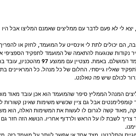
כון, יצא לי לא פעם לדבר עם ממליצים שאמנם המליצו אבל היו 
חשובה, הם יכולים לתת לי אינסייט על המועמד, לחזק או להפרי
ר נקודות שנוגעות להתאמה של המועמד לתפקיד הספציפי אצל
פעם ראיינתי את המועמד המושלם. באמת. מצטיין עם ממ
תפקיד שאליו גייסתי. החלום של כל מנהל. כל המראיינים בת
ור לכולם שיש פה טאלנט. 
צים המנהל הממליץ סיפר שהמועמד הוא אכן עובד מאוד מוכ
 קומפלימנטים אבל גם ציין שכשיש משימות שאינן קשורות ל
קה, מאוד קשה לגרום לו לעשות את המשימות האלה, הוא מ
יד צריך לשבת לו על הראש ולרדוף אחריו. הנושא הזה חזר גם
נו. 
מגייס והתלבטנו, מצד אחד אי אפשר לוותר על מועמד כזה, מ