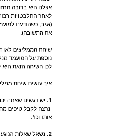
אצלנו היא ברובה תחזו
לאחר התלבטויות רבות 
(אגב, כשהודענו למועמד
את התשובה).
שיחת הממליצים לאו דו
נוספת על המועמד מנקו
לכן השיחה הזאת היא ק
איך עושים שיחת ממליצים טובה? הנ
1. יש דגשים שאתה יכול לתת לי שיכולים לעזור למנהל שלו בניהול שלו, בעבודה איתו? 
 נרצה לקבל טיפים מה
אותו וכו'.
2. נשאל שאלות הנוגע