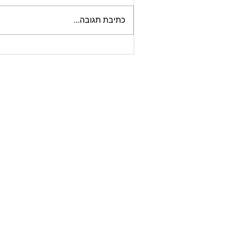
כתיבת תגובה...
מנכ"לים, אתם משקיעים כ"כ
הרבה זמן ומשאבים בגיוס, אבל
מפספסים נקודה חשובה.