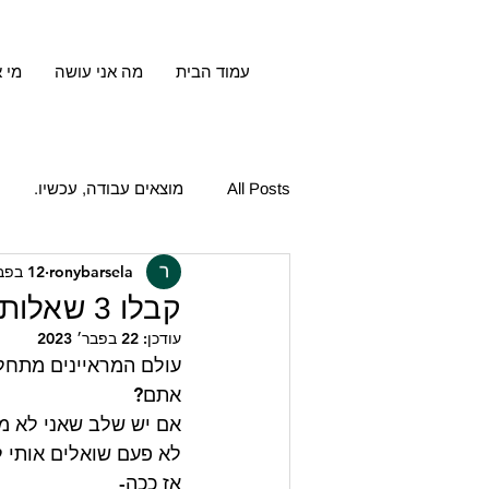
עמוד הבית
מה אני עושה
מי א
All Posts
מוצאים עבודה, עכשיו.
ronybarsela
12 בפבר׳ 2023
קבלו 3 שאלות חובה לשאול בראיון ממליצים:
עודכן:
22 בפבר׳ 2023
עולם המראיינים מתחלק
אתם? 
אם יש שלב שאני לא מו
לא פעם שואלים אותי ל
אז ככה- 