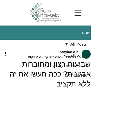
פוסט
All Posts
ronybarsela
All Posts
17 באפר׳ 2023
זמן קריאה 2 דקות
שביעות רצון ומחוברות
מוצאים עבודה, עכשיו.
ארגונית? ככה תעשו את זה
HR למנהלים
ללא תקציב