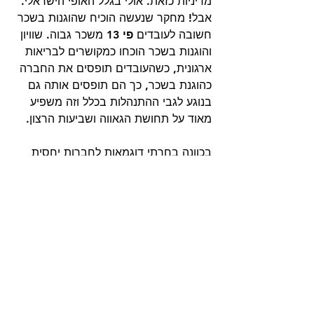
מדיניות כזאת. אולי בגלל האופי הישראלי. 
אבל! מחקר שנעשה הוכיח שהוגנות בשכר 
חשובה לעובדים 
פי 13
 משכר גבוה. שוויון 
והוגנות בשכר הוכחו כמקושרים לבריאות 
ארגונית, כשהעובדים תופסים את החברה 
כהוגנת בשכר, כך הם תופסים אותה גם 
בנוגע לגבי ההתנהלות בכלל וזה משפיע 
מאוד על תחושת הגאווה ושביעות הרצון. 
בכוונה בחרתי דוגמאות לחברות יחסית 
קטנות כדי שלא יהיו לכם תירוצים, יש 
כמובן עוד המון דוגמאות. לא חייבים 
להוציא עשרות אלפי שקלים בשביל להשיג 
תחושת מחוברות, גאוות יחידה, גאווה 
בחברה ובהנהלה, שביעות רצון ותחושת 
שייכות. 
רוצים לחשוב ביחד איך עושים את זה 
אצלכם בחברה? 
דברו איתי 054-5892442