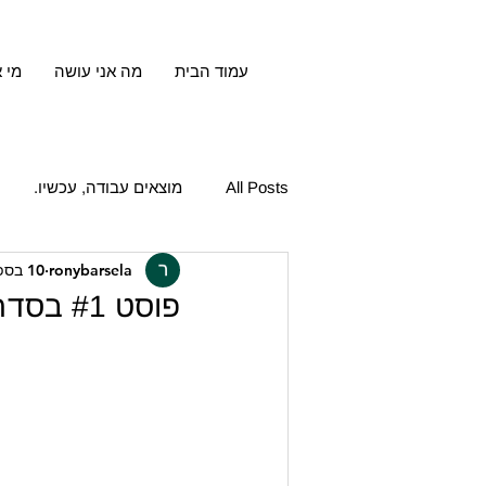
עמוד הבית
מה אני עושה
מי א
All Posts
מוצאים עבודה, עכשיו.
ronybarsela
10 בספט׳ 2023
פוסט #1 בסדרת well being בחיפוש עבודה!