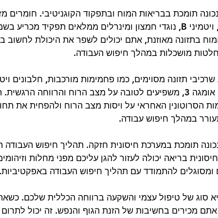
נכונה תומכת בבריאות המוח ובתפקוד הקוגניטיבי. חומרים מזי
חומצות שומן אומגה 3, ויטמיני B, נוגדי חמצון ומינרלים ממלאים תפקיד מכר
 המוח בתזונה מאוזנת, אתם יכולים לשפר את היכולת לחשוב בב
חלטות מושכלות במהלך חיפוש העבודה.
 שרכיבי תזונה מסוימים, כמו פחמימות מורכבות, חלבונים ויטמ
עשירים בחומצות שומן אומגה 3, משפיעים לטובה על מצב הרוח והרווחה הרגש
רמות הסרוטונין האחראי על ויסות מצב הרוח ולהפחית את תח
עורר במהלך חיפוש עבודה.
נכונה תומכת במערכת חיסונית חזקה. תהליך חיפוש העבודה ה
סונית בריאה יכולה לעזור להגן עליכם מפני מחלות וזיהומים
ומסוגלים להתמודד עם תהליך חיפוש העבודה באפקטיביות. 
יא סוג של טיפול עצמי והשקעה ברווחה הכללית שלכם. כשאתם
 אתם מכירים בחשיבות של הזנת הגוף והנפש. זה יכול לתרום