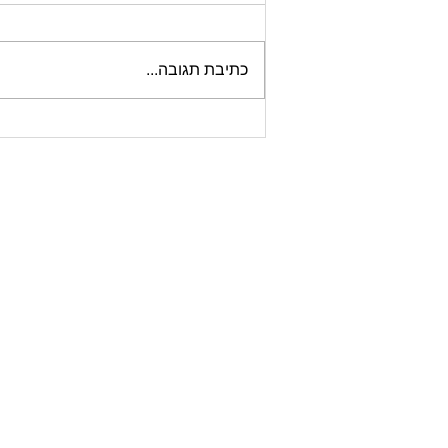
כתיבת תגובה...
האם להשתמש ב- AI לכתיבת
קורות חיים? ברור שכן אבל...
בחוכמה!