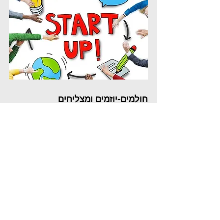
חולמים-
יוז
מים ומצליחים
כל מה שצרי
ך לד
עת בתחילת הדרך כדי להצליח
ב
ניהול האנשים-
הרצאה ליזמים וסטארטאפיסטים
לרוב תחום משאבי האנוש, נדחק הצידה בתקופה
הראשונה של הקמת מיזמים וסטארטאפים.
אבל
יש המון דברים שאם ניקח בחשבון כבר בהתחלה
יעשו את הדרך יותר בהירה וקלה בהמשך.
אז מה נלמד בסדנה?
ב
הרצאה נדבר על כל מה שיזם צריך לדעת או
לחשוב עליו בשלבים הראשונים. המשתתפים