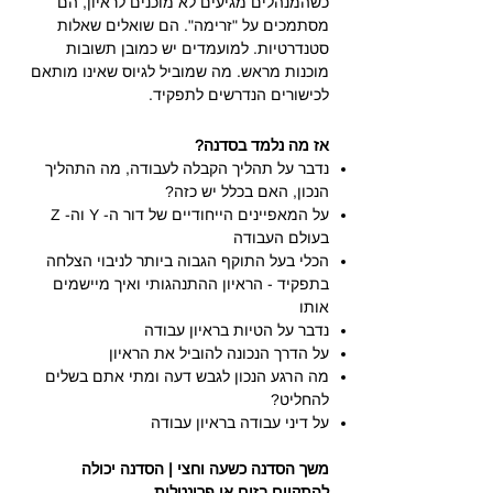
כשהמנהלים מגיעים לא מוכנים לראיון, הם
מסתמכים על "זרימה". הם שואלים שאלות
סטנדרטיות. למועמדים יש כמובן תשובות
מוכנות מראש. מה שמוביל לגיוס שאינו מותאם
לכישורים הנדרשים לתפקיד.
אז מה נלמד בסדנה?
נדבר על תהליך הקבלה לעבודה, מה התהליך
הנכון, האם בכלל יש כזה?
על המאפיינים הייחודיים של דור ה- Y וה- Z
בעולם העבודה
הכלי בעל התוקף הגבוה ביותר לניבוי הצלחה
בתפקיד - הראיון ההתנהגותי ואיך מיישמים
אותו
נדבר על הטיות בראיון עבודה
על הדרך הנכונה להוביל את הראיון
מה הרגע הנכון לגבש דעה ומתי אתם בשלים
להחליט?
על דיני עבודה בראיון עבודה
משך הסדנה
כשעה וחצי |
הסדנה יכולה
להתקיים בזום או פרונטלית