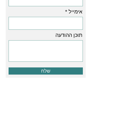
אימייל
תוכן ההודעה
שלח
רוני בר-סלע