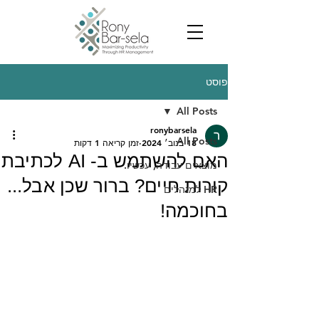
פוסט
All Posts
ronybarsela
All Posts
18 בנוב׳ 2024
זמן קריאה 1 דקות
האם להשתמש ב- AI לכתיבת
מוצאים עבודה, עכשיו.
קורות חיים? ברור שכן אבל...
HR למנהלים
בחוכמה!