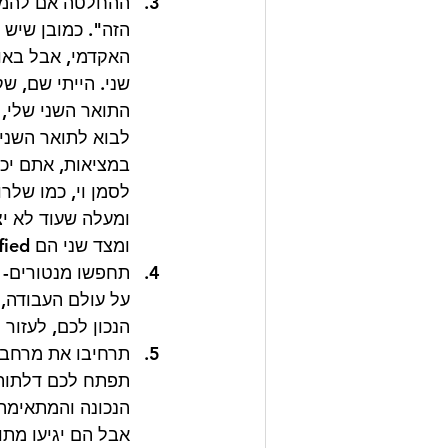
ההחלטה אם להמשיך
הזה". כמובן שיש 
האקדמי, אבל באופ
שני. הייתי שם, ש
התואר השני שלי,
לבוא לתואר השני 
במציאות, אתם יכ
לסמן וי, כמו שלר
ומעלה שעוד לא יצ
ומצד שני הם Over Qualified. עוד נקודה למחשבה. 
תחפשו מנטורים- 
על עולם העבודה, 
הנכון לכם, לעזור
תרחיבו את מרחב 
תפתח לכם דלתות 
הנכונה והמתאימה 
אבל הם יגיעו מתוך