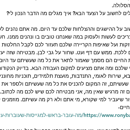
הסלולה. 
ים לחשוב על הצעד הבא? איך מגלים מה הדבר הנכון לי? 
ב על ההישגים וההצלחות שלכם עד היום. מה אתם נהנים לעש
יכים לעשות ולעסוק במה שאנחנו טובים בו ונהנים ממנו. חש
זקות ועל שאיפות הקריירה שלכם תעזור לכם לקבל החלטות ב
ם ללכת. ממש עם דף ועט. שחור על גבי לבן. מבטיחה שזה יעזו
ות החיים הם מסמך שאמור לתאר את כל מה שעשיתם עד היום,
 שלכם ומה אתם מציעים למקום העבודה הבא. בדיוק הנקודות
א, שירות לאומי, התנדבות, מועצת תלמידים, תוכניות מחונני
 שעשיתם, זה המקום להכניס את כל מה שעשיתם ולספר את סי
 זה מרגיש שאין מה, אני מבטיחה לכם שיש לכם מה לכתוב. 
ר שיעביר למי שקורא, מי אתם ולא רק מה עשיתם. מוזמנים ל
יים- 
https://www.ronybarsela.co.il/post/מה-עובר-בראש-למגייסות-ש