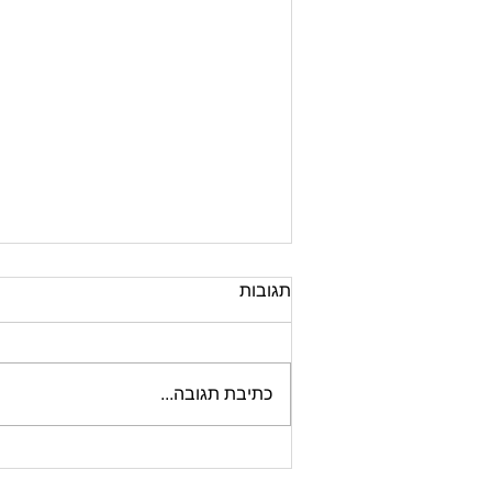
תגובות
כתיבת תגובה...
האם להשתמש ב- AI לכתיבת
קורות חיים? ברור שכן אבל...