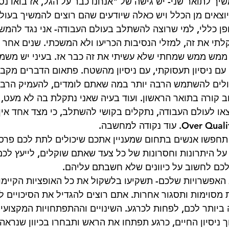
 לתואר שני- יש גישה של "אנחנו כבר על הגל, אז בואו נסיי
יוצאים מן הכלל ויש כאלה שיודעים שהם רוצים להמשיך בעו
ן כללי, למי שרוצה להשתלב בעולם העבודה- אני נגד להמשי
קלתי את זה, למזלי הנסיבות הכריעו ולא המשכתי. שנים אחר 
 ממש ממש שמחתי שלא עשיתי את זה כבר אז. בעיני יש משמע
עם ניסיון תעסוקתי, עם ניסיון מהשטח. פתאום הדברים מקבל
ולים להשתמש הרבה יותר במה שאתם לומדים, להעמיק הרבה 
וב קורה בתואר הראשון. ועוד בעיה שאני נתקלת בה לא מעט, 
או לעולם העבודה, נתקלים בקושי להשתלב, כי מצד אחד אין ל
תחפשו אנשים בתחום שמעניין אתכם שיכולים לתת לכם פרספ
על היתרונות וחסרונות של כל צעד שאתם שוקלים, לייעץ לכ
 לכם לחשוב על כיוונים שלא חשבתם עליהם. 
האפשרויות שלכם- תשקיעו בלשקול את כל האופציות הקיימות
מסוימות ותסגור אחרות. אתם רוצים להגדיל את הסיכויים 
ביותר לכם, לפחות לכרגע. השינויים וההתפתחויות המקצועיות 
 ניסיון החיים, כרגע תפתחו את הראש ותבחרו בכיוון שנראה ה