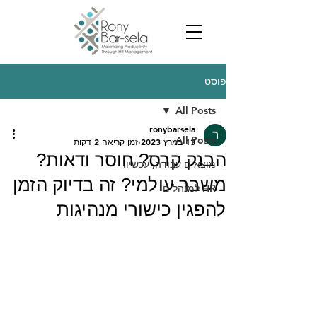
פוסט
All Posts
ronybarsela
All Posts
13 במרץ 2023
זמן קריאה 2 דקות
הבנק קרס? חוסר ודאות?
מוצאים עבודה, עכשיו.
משבר עולמי? זה בדיוק הזמן
HR למנהלים
להפגין כישורי מנהיגות